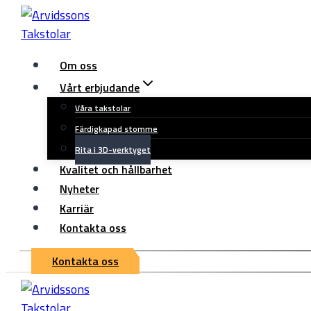
Skip
to
content
Om oss
Vårt erbjudande
Våra takstolar
Färdigkapad stomme
Rita i 3D-verktyget
Kvalitet och hållbarhet
Nyheter
Karriär
Kontakta oss
Kontakta oss