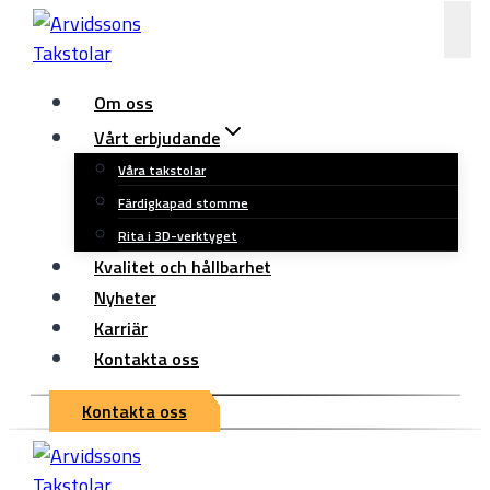
Skip
to
content
Om oss
Vårt erbjudande
Våra takstolar
Färdigkapad stomme
Rita i 3D-verktyget
Kvalitet och hållbarhet
Nyheter
Karriär
Kontakta oss
Kontakta oss