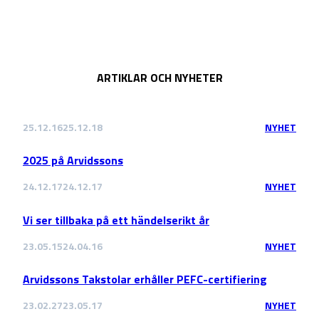
ARTIKLAR OCH NYHETER
25.12.16
25.12.18
NYHET
2025 på Arvidssons
24.12.17
24.12.17
NYHET
Vi ser tillbaka på ett händelserikt år
23.05.15
24.04.16
NYHET
Arvidssons Takstolar erhåller PEFC-certifiering
23.02.27
23.05.17
NYHET