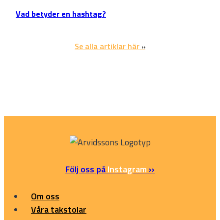
Vad betyder en hashtag?
Se alla artiklar här
››
Följ oss på
Instagram
››
Om oss
Våra takstolar