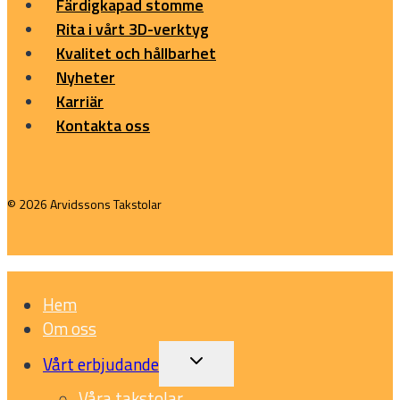
Färdigkapad stomme
Rita i vårt 3D-verktyg
Kvalitet och hållbarhet
Nyheter
Karriär
Kontakta oss
© 2026 Arvidssons Takstolar
Hem
Om oss
Vårt erbjudande
Expand
child
Våra takstolar