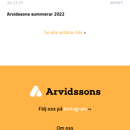
22.12.27
NYHET
Arvidssons summerar 2022
Se alla artiklar här
››
Följ oss på
Instagram
››
Om oss