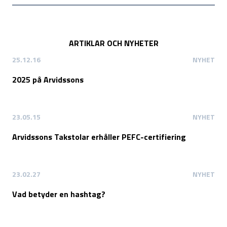
ARTIKLAR OCH NYHETER
25.12.16
NYHET
2025 på Arvidssons
23.05.15
NYHET
Arvidssons Takstolar erhåller PEFC-certifiering
23.02.27
NYHET
Vad betyder en hashtag?