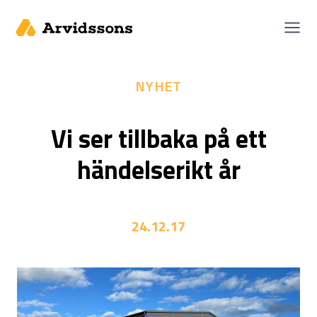
Skip
to
content
NYHET
Vi ser tillbaka på ett
händelserikt år
24.12.17