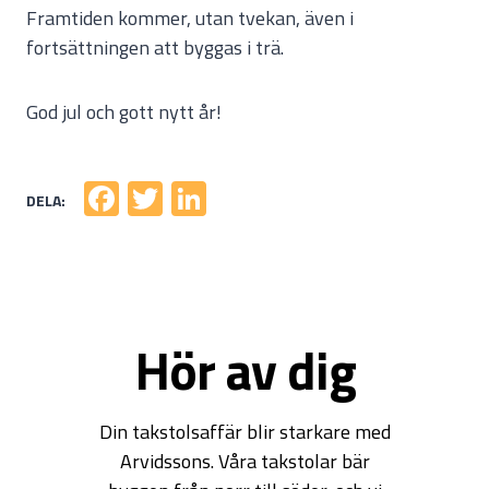
Framtiden kommer, utan tvekan, även i
fortsättningen att byggas i trä.
God jul och gott nytt år!
Fa
T
Li
ce
wi
nk
b
tt
e
o
er
dI
ok
n
Hör av dig
Din takstolsaffär blir starkare med
Arvidssons. Våra takstolar bär