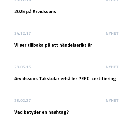
2025 på Arvidssons
24.12.17
NYHET
Vi ser tillbaka på ett händelserikt år
23.05.15
NYHET
Arvidssons Takstolar erhåller PEFC-certifiering
23.02.27
NYHET
Vad betyder en hashtag?