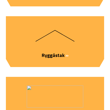
Ryggåstak
››